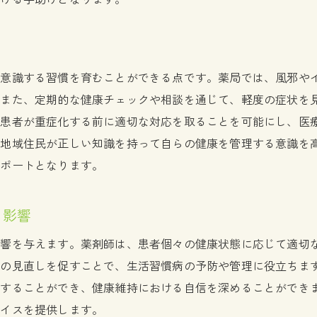
健康相談が病気予防に役立つ理由
薬局の健康相談が心の健康にも影響する理由
ト
オンライン薬局サポートが忙しい家庭に便利な理由
を意識する習慣を育むことができる点です。薬局では、風邪や
オンライン相談が提供する利便性
。また、定期的な健康チェックや相談を通じて、軽度の症状を
忙しい家庭が薬局サポートを活用する方法
、患者が重症化する前に適切な対応を取ることを可能にし、医
オンライン薬局で受けられる多様なサービス
り地域住民が正しい知識を持って自らの健康を管理する意識を
時間を有効に活用するための薬局サポート
サポートとなります。
オンラインでの健康相談の具体的な利用法
家庭の健康管理を支えるオンラインサービスの利点
る影響
日常の健康維持に役立つ薬局の多彩なサービス
影響を与えます。薬剤師は、患者個々の健康状態に応じて適切
日常生活に溶け込む薬局のサービス事例
慣の見直しを促すことで、生活習慣病の予防や管理に役立ちま
薬局のサービスが健康維持に欠かせない理由
用することができ、健康維持における自信を深めることができ
地域の健康を支える薬局の取り組み
バイスを提供します。