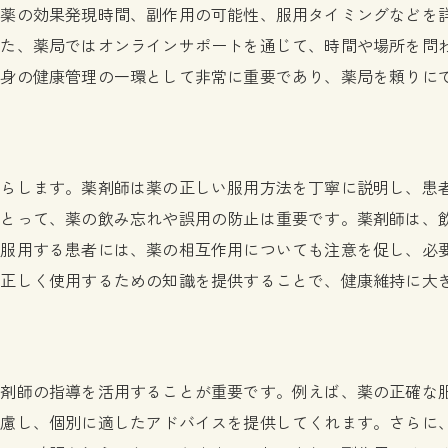
、薬の効果発現時間、副作用の可能性、服用タイミングなどを
効果的な栄養相談を活用した健康維持法
また、薬局ではオンラインサポートを通じて、時間や場所を問
栄養相談が日常生活に浸透する理由
自身の健康管理の一環として非常に重要であり、薬局を頼りに
薬局の栄養相談で生活習慣病を予防する方法
食事管理に役立つ具体的なアドバイス
たらします。薬剤師は薬の正しい服用方法を丁寧に説明し、患
にとって、薬の飲み忘れや誤用の防止は重要です。薬剤師は、
を服用する患者には、薬の相互作用についても注意を促し、必
を正しく使用するための知識を提供することで、健康維持に大
薬剤師の指導を活用することが重要です。例えば、薬の正確な
考慮し、個別に適したアドバイスを提供してくれます。さらに