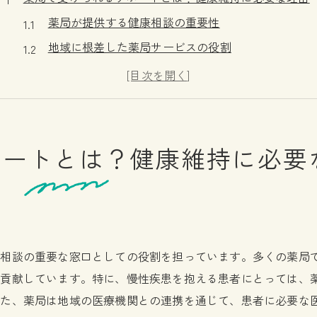
薬局が提供する健康相談の重要性
地域に根差した薬局サービスの役割
薬局での健康管理サービスの特徴
薬局がサポートする予防医療のメリット
薬局での健康アドバイスが生活に与える影響
薬局のサービスが総合的な健康維持に貢献する理由
ポートとは？健康維持に必要
薬局の薬剤師が提供する服用指導の重要性とは
薬剤師による正確な薬情報の提供
服用指導がもたらす安心感の理由
薬の効果を最大限に引き出す方法
康相談の重要な窓口としての役割を担っています。多くの薬局
薬剤師の知識が患者の健康に与える影響
に貢献しています。特に、慢性疾患を抱える患者にとっては、
服用指導による副作用の予防策
また、薬局は地域の医療機関との連携を通じて、患者に必要な