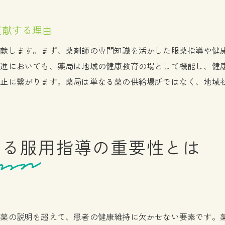
薬局のサービスを活用した健康習慣の構築
多様な健康ニーズに応える薬局の役割
貢献する理由
薬局のサービスが提供する健康管理の新しい形
貢献します。まず、薬剤師の専門知識を活かした服薬指導や健
薬局が提供する健康ワークショップの価値とは
推進においても、薬局は地域の健康教育の場として機能し、健
健康ワークショップで学ぶ健康維持の方法
防止に繋がります。薬局は単なる薬の供給場所ではなく、地域
薬局主催のワークショップ参加のメリット
健康ワークショップが生活に与える影響
ワークショップを通じた健康意識の向上
する服用指導の重要性とは
薬局が提供するワークショップの内容紹介
健康ワークショップが地域社会に与える貢献
薬局での栄養相談が生活に与えるポジティブな変化
栄養相談で得られる食生活の改善方法
る薬の説明を超えて、患者の健康維持に欠かせない要素です。
薬局での栄養相談が健康に及ぼす影響