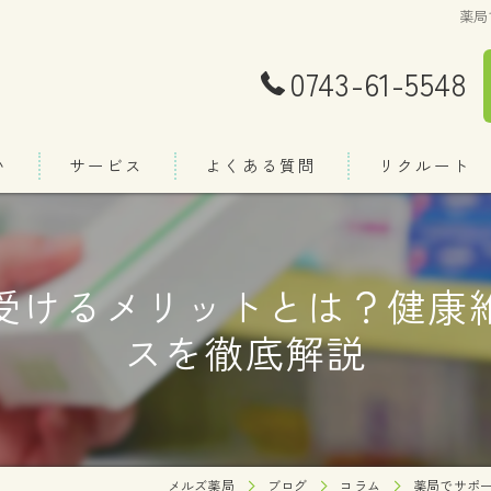
薬局
0743-61-5548
い
サービス
よくある質問
リクルート
当薬局の特徴
受けるメリットとは？健康
処方箋
スを徹底解説
薬
調剤
在宅訪問
OTC販売
メルズ薬局
ブログ
コラム
薬局でサポ