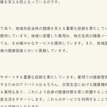
薬の自己管理をサポートする薬局の役割
健康を支える柱となっているのです。
薬局での副作用説明が健康管理に与える影響
副作用説明の重要性とその役割
薬の副作用を正しく理解する方法
在であり、地域社会全体の健康を支える重要な役割を果たして
薬局での副作用相談のプロセス
を提供しています。地域に密着した薬局は、地元住民の健康ニ
副作用説明が健康リスクを軽減する理由
しても、きめ細やかなサービスを提供しています。また、地域
地域の健康促進に大いに貢献しています。
患者への副作用情報提供の具体例
薬局の副作用管理サポートが信頼される理由
薬局での健康相談がもたらす安心感とそのメリット
健康相談が日常生活に与える安心感
をサポートする重要な役割を果たしています。薬局での健康管
用するためのアドバイスはもちろん、日常生活における健康維
薬局での健康相談の具体的なステップ
いる薬局もあり、これにより自身の健康状態を常に把握するこ
信頼できる健康相談がもたらすメリット
た食生活をサポートします。これらのサービスを利用すること
薬局での健康相談が生活に与える変化
つける手助けとなります。