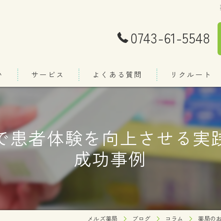
0743-61-5548
い
サービス
よくある質問
リクルート
当薬局の特徴
で患者体験を向上させる実
処方箋
成功事例
薬
調剤
在宅訪問
OTC販売
メルズ薬局
ブログ
コラム
薬局の