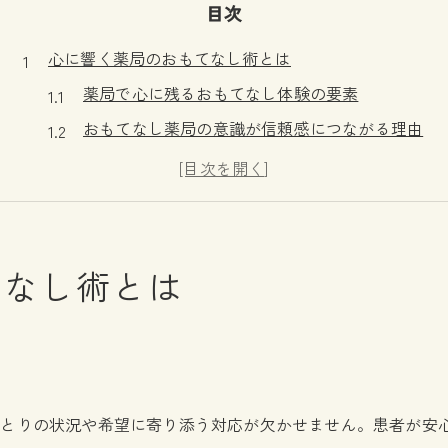
目次
心に響く薬局のおもてなし術とは
薬局で心に残るおもてなし体験の要素
おもてなし薬局の意識が信頼感につながる理由
薬局スタッフの笑顔が患者満足を高める仕組み
薬局ならではの思いやり対応の実践ポイント
薬局のおもてなしが地域で愛される理由
患者目線で考える薬局の接遇ポイント
てなし術とは
患者が安心する薬局の声かけと配慮とは
待ち時間対策に役立つ薬局のおもてなし術
薬局での丁寧な説明が信頼関係を深める理由
患者の不安を和らげる薬局の接遇工夫
ひとりの状況や希望に寄り添う対応が欠かせません。患者が安
薬局スタッフの気配りが印象を左右する要因