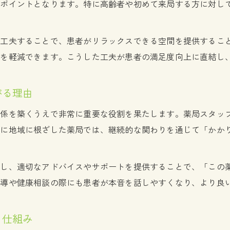
なポイントとなります。特に高齢者や初めて来局する方に対し
医療安全を支える薬局現場の工夫集
薬局のおもてなしと医療安全の両立方法
を工夫することで、患者がリラックスできる空間を提供するこ
薬局現場で役立つ安全管理の工夫ポイント
安を軽減できます。こうした工夫が患者の満足度向上に直結し
調剤ミス防止に薬局ができるおもてなし策
薬局スタッフ全員で実践する二重チェック体制
がる理由
薬局の医療安全教育と日常業務の連携
関係を築くうえで非常に重要な役割を果たします。薬局スタッ
高齢患者にも安心な薬局ホスピタリティ
特に地域に根ざした薬局では、継続的な関わりを通じて「かか
高齢患者が利用しやすい薬局のおもてなし
薬局のバリアフリー対応と安全な配慮
握し、適切なアドバイスやサポートを提供することで、「この
薬局で高齢者を支える声かけと説明方法
指導や健康相談の際にも患者が本音を話しやすくなり、より良
高齢患者と薬局スタッフの信頼構築術
薬局の配達サービスとおもてなしの工夫
る仕組み