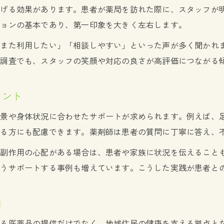
地域に選ばれる薬局のおもてなし実例
らげる効果があります。患者が薬局を訪れた際に、スタッフが
地域密着型薬局のおもてなし成功事例
ションの基本であり、第一印象を大きく左右します。
薬局が地域住民に支持される取り組み
「また利用したい」「相談しやすい」といった声が多く聞かれ
口コミで広がる薬局のおもてなし体験談
度調査でも、スタッフの笑顔や対応の良さが高評価につながる
薬局と地域が連携する健康イベントの工夫
薬局のおもてなしが選ばれる理由を探る
イント
安心感を与える薬局の声かけと対応
背景や身体状況に合わせたサポートが求められます。例えば、
薬局で信頼を築く安心感ある声かけ術
ある方にも配慮できます。薬剤師は患者の質問に丁寧に答え、
患者の不安を和らげる薬局スタッフの対応
や副作用の心配がある場合は、患者や家族に状況を伝えること
薬局で実践する丁寧なコミュニケーション
ようサポートする事例も増えています。こうした実践が患者と
薬局のおもてなしが安心感につながる理由
薬局スタッフの表情や態度が与える影響
由
なる医薬品の提供だけでなく、地域住民の健康を支える拠点と