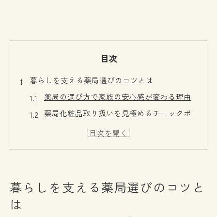
目次
暮らしを支える薬局選びのコツとは
薬局の選び方で家族の安心感が変わる理由
薬局化粧品取り扱いを見極めるチェックポ
イント
薬局スタッフの対応力が満足度を左右する
秘訣
薬局で叶う健康と美容の両立が実現する選
暮らしを支える薬局選びのコツと
択
は
薬局選びが子育て世代に重要なワケを解説