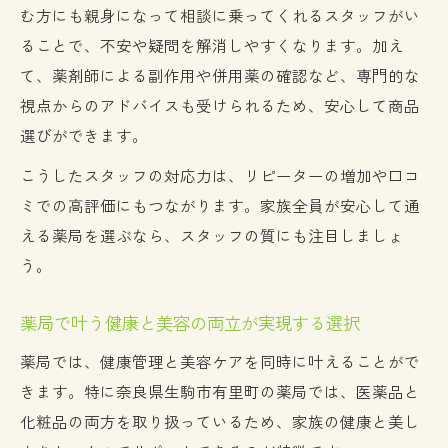
む方にも親身になって相談に乗ってくれるスタッフがい
る
ることで、不安や疑問を解消しやすくなります。加え
医薬品と化粧品を一緒に選ぶメリット
て、薬剤師による副作用や併用薬の確認など、専門的な
薬局で医薬品と化粧品を同時に選ぶ利点と
視点からのアドバイスも受けられるため、安心して商品
は
選びができます。
薬局一括購入が家族の健康と美容に役立つ
こうしたスタッフの対応力は、リピーターの増加や口コ
理由
ミでの高評価にもつながります。家族全員が安心して通
薬局化粧品取り扱いを最大限に活用するコ
える薬局を選ぶなら、スタッフの質にも注目しましょ
ツ
う。
薬局で手軽に揃う商品が家族の満足度を向
上
薬局で叶う健康と美容の両立が実現する選択
薬局利用で医薬品と化粧品の選び方が広が
薬局では、健康管理と美容ケアを同時に叶えることがで
る
きます。特に奈良県生駒市有里町の薬局では、医薬品と
化粧品の両方を取り扱っているため、家族の健康と美し