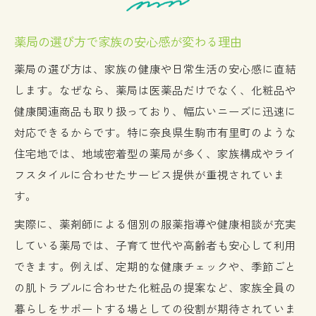
家族に寄り添う薬局がもたらす安心感
薬局が提供する家族への細やかなサポート
薬局の選び方で家族の安心感が変わる理由
体制
薬局の選び方は、家族の健康や日常生活の安心感に直結
薬局ならではの健康相談が子育て家庭を支
します。なぜなら、薬局は医薬品だけでなく、化粧品や
える
健康関連商品も取り扱っており、幅広いニーズに迅速に
薬局化粧品取り扱いで得られる家族の満足
対応できるからです。特に奈良県生駒市有里町のような
感
住宅地では、地域密着型の薬局が多く、家族構成やライ
薬局のスタッフが信頼される理由とその背
フスタイルに合わせたサービス提供が重視されていま
景
す。
薬局で実現する家族思いなサービスの魅力
実際に、薬剤師による個別の服薬指導や健康相談が充実
薬局化粧品取り扱いを賢く活用する方法
している薬局では、子育て世代や高齢者も安心して利用
薬局化粧品の選び方で美容と健康を両立す
できます。例えば、定期的な健康チェックや、季節ごと
るコツ
の肌トラブルに合わせた化粧品の提案など、家族全員の
薬局ならではの化粧品相談で得られるメリ
暮らしをサポートする場としての役割が期待されていま