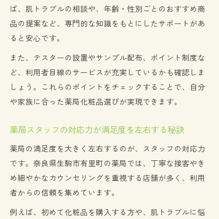
ば、肌トラブルの相談や、年齢・性別ごとのおすすめ商
薬局と共に実現する家族の充実した日常生
品の提案など、専門的な知識をもとにしたサポートがあ
活
ると安心です。
薬局でお得に暮らす工夫が生活を豊かにす
る
また、テスターの設置やサンプル配布、ポイント制度な
ど、利用者目線のサービスが充実しているかも確認しま
日用品も充実の薬局で暮らしやすさ向上
しょう。これらのポイントをチェックすることで、自分
薬局の日用品取り扱いが日々の家事をサポ
や家族に合った薬局化粧品選びが実現できます。
ート
薬局で揃う日用品が家族の暮らしを快適に
薬局スタッフの対応力が満足度を左右する秘訣
する
薬局の満足度を大きく左右するのが、スタッフの対応力
薬局利用で家計と時短を同時に実現する方
です。奈良県生駒市有里町の薬局では、丁寧な接客やき
法
め細やかなカウンセリングを重視する店舗が多く、利用
薬局化粧品取り扱いと日用品選びのポイン
者からの信頼を集めています。
ト
例えば、初めて化粧品を購入する方や、肌トラブルに悩
薬局でのまとめ買いが暮らしやすさを高め