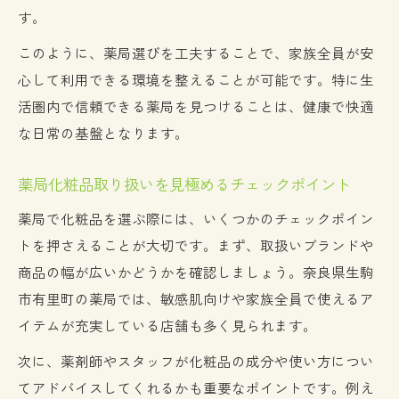
ット
す。
薬局化粧品取り扱いを家計管理に役立てる
このように、薬局選びを工夫することで、家族全員が安
方法
心して利用できる環境を整えることが可能です。特に生
薬局での購入が美容習慣を続けやすくする
活圏内で信頼できる薬局を見つけることは、健康で快適
理由
な日常の基盤となります。
薬局の化粧品取り扱いで時短ケアを実現す
薬局化粧品取り扱いを見極めるチェックポイント
る秘訣
奈良県生駒市有里町で叶える快適な毎日
薬局で化粧品を選ぶ際には、いくつかのチェックポイン
トを押さえることが大切です。まず、取扱いブランドや
薬局利用が快適な生駒市有里町生活を支え
商品の幅が広いかどうかを確認しましょう。奈良県生駒
る理由
市有里町の薬局では、敏感肌向けや家族全員で使えるア
薬局化粧品取り扱いと住みやすさの関係性
イテムが充実している店舗も多く見られます。
とは
薬局が提供する地域密着型サービスの魅力
次に、薬剤師やスタッフが化粧品の成分や使い方につい
とは
てアドバイスしてくれるかも重要なポイントです。例え